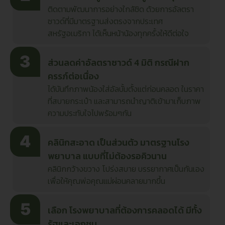
ติดตามพัฒนาการอย่างใกล้ชิด ด้วยการอัลตรา
ซาวด์ที่มีมาตรฐานส่งตรงจากประเทศ
สหรัฐอเมริกา ได้เห็นหน้าน้องทุกครั้งให้ดีต่อใจ
ส่วนลดค่าอัลตราซาวด์ 4 มิติ กรณีฝาก
ครรภ์ต่อเนื่อง
ได้บันทึกภาพน้องใส่อัลบั้มตั้งแต่ก่อนคลอด ในราคา
ที่สบายกระเป๋า และสามารถนำญาติเข้ามาเก็บภาพ
ความประทับใจไปพร้อมๆกัน
คลินิกสะอาด เป็นส่วนตัว มาตรฐานโรง
พยาบาล แบบที่ไม่ต้องรอคิวนาน
คลินิกกว้างขวาง โปร่งสบาย บรรยากาศเป็นกันเอง
เพื่อให้คุณพ่อคุณแม่ผ่อนคลายมากขึ้น
เลือก โรงพยาบาลที่ต้องการคลอดได้ มีทั้ง
รัฐและเอกชน