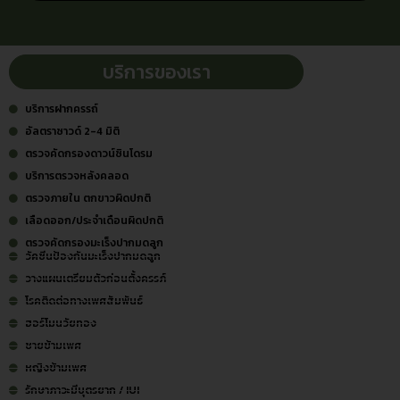
บริการของเรา
บริการฝากครรถ์
อัลตราซาวด์ 2-4 มิติ
ตรวจคัดกรองดาวน์ซินโดรม
บริการตรวจหลังคลอด
ตรวจภายใน ตกขาวผิดปกติ
เลือดออก/ประจำเดือนผิดปกติ
ตรวจคัดกรองมะเร็งปากมดลูก
วัคซีนป้องกันมะเร็งปากมดลูก
วางแผนเตรียมตัวก่อนตั้งครรภ์
โรคติดต่อทางเพศสัมพันธ์
ฮอร์โมนวัยทอง
ชายข้ามเพศ
หญิงข้ามเพศ
รักษาภาวะมีบุตรยาก / IUI