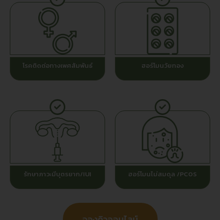
โรคติดต่อทางเพศสัมพันธ์
ฮอร์โมนวัยทอง
รักษาภาวะมีบุตรยาก/IUI
ฮอร์โมนไม่สมดุล /PCOS
จองคิวออนไลน์