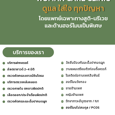
ดูแล ใส่ใจ ทุกปัญหา
โดยแพทย์เฉพาะทางสูติ-นรีเวช
และด้านฮอร์โมนเป็นพิเศษ
บริการของเรา
วัคซีนป้องกันมะเร็งปากมดลูก
บริการฝากครรถ์
วางแผนเตรียมตัวก่อนตั้งครรภ์
อัลตราซาวด์ 2-4 มิติ
โรคติดต่อทางเพศสัมพันธ์
ตรวจคัดกรองดาวน์ซินโดรม
ฮอร์โมนวัยทอง
บริการตรวจหลังคลอด
ชายข้ามเพศ
ตรวจภายใน ตกขาวผิดปกติ
หญิงข้ามเพศ
เลือดออก/ประจำเดือนผิดปกติ
รักษาภาวะมีบุตรยาก / IUI
ตรวจคัดกรองมะเร็งปากมดลูก
ฮอร์โมนไม่สมดุล / PCOS