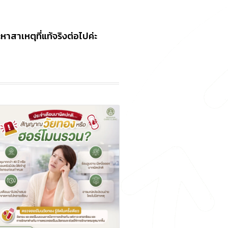
าสาเหตุที่แท้จริงต่อไปค่ะ